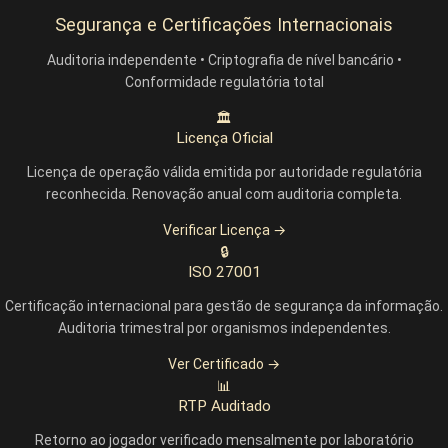
Segurança e Certificações Internacionais
Auditoria independente • Criptografia de nível bancário •
Conformidade regulatória total
🏛️
Licença Oficial
Licença de operação válida emitida por autoridade regulatória
reconhecida. Renovação anual com auditoria completa.
Verificar Licença →
🔒
ISO 27001
Certificação internacional para gestão de segurança da informação.
Auditoria trimestral por organismos independentes.
Ver Certificado →
📊
RTP Auditado
Retorno ao jogador verificado mensalmente por laboratório