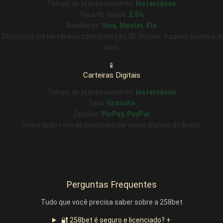
Tempo de processamento:
Instantâneo
Taxa de saque:
2.5%
Bandeiras:
Visa, Master, Elo
Depósitos instantâneos com proteção 3D Secure. Saques sujeitos a
taxa.
📱
Carteiras Digitais
Tempo de processamento:
Instantâneo
Taxa:
Gratuita
Opções:
PicPay, PayPal
Integração com as principais carteiras digitais do Brasil.
Perguntas Frequentes
Tudo que você precisa saber sobre a 258bet
🔐
258bet é seguro e licenciado?
+