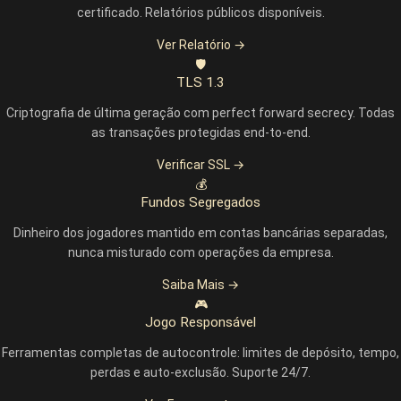
certificado. Relatórios públicos disponíveis.
Ver Relatório →
🛡️
TLS 1.3
Criptografia de última geração com perfect forward secrecy. Todas
as transações protegidas end-to-end.
Verificar SSL →
💰
Fundos Segregados
Dinheiro dos jogadores mantido em contas bancárias separadas,
nunca misturado com operações da empresa.
Saiba Mais →
🎮
Jogo Responsável
Ferramentas completas de autocontrole: limites de depósito, tempo,
perdas e auto-exclusão. Suporte 24/7.