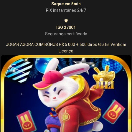
Saque em 5min
PIX instantâneo 24/7
🛡️
ISO 27001
Segurança certificada
JOGAR AGORA COM BÔNUS
R$ 5.000 + 500 Giros Grátis
Verificar
Licença