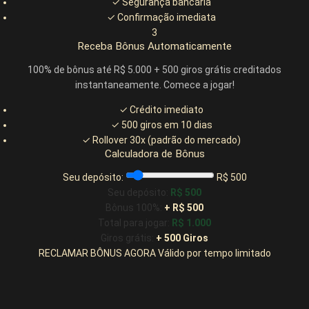
✓ Segurança bancária
✓ Confirmação imediata
3
Receba Bônus Automaticamente
100% de bônus até R$ 5.000 + 500 giros grátis creditados
instantaneamente. Comece a jogar!
✓ Crédito imediato
✓ 500 giros em 10 dias
✓ Rollover 30x (padrão do mercado)
Calculadora de Bônus
Seu depósito:
R$ 500
Seu depósito:
R$ 500
Bônus 100%:
+ R$ 500
Total para jogar:
R$ 1.000
Giros grátis:
+ 500 Giros
RECLAMAR BÔNUS AGORA
Válido por tempo limitado