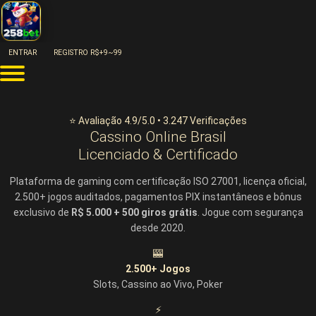
ENTRAR
REGISTRO R$+9~99
⭐
Avaliação 4.9/5.0 • 3.247 Verificações
Cassino Online Brasil
Licenciado & Certificado
Plataforma de gaming com certificação ISO 27001, licença oficial,
2.500+ jogos auditados, pagamentos PIX instantâneos e bônus
exclusivo de
R$ 5.000 + 500 giros grátis
. Jogue com segurança
desde 2020.
🎰
2.500+ Jogos
Slots, Cassino ao Vivo, Poker
⚡