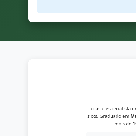
Lucas é especialista 
slots. Graduado em
Ma
mais de
1