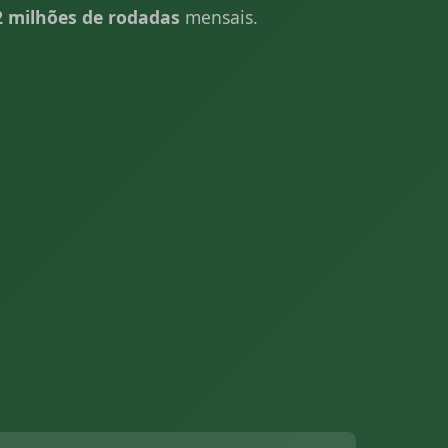
2 milhões de rodadas
mensais.