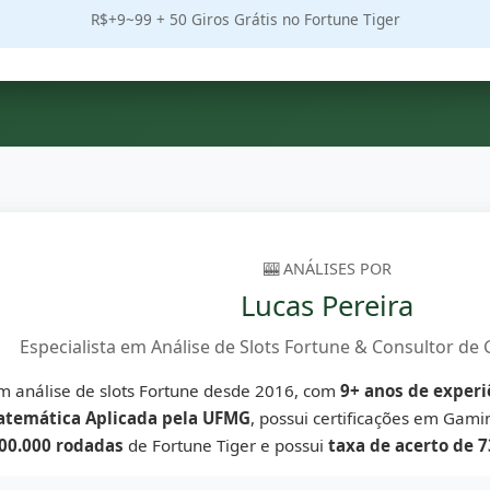
R$+9~99 + 50 Giros Grátis no Fortune Tiger
🎰 ANÁLISES POR
Lucas Pereira
Especialista em Análise de Slots Fortune & Consultor de
em análise de slots Fortune desde 2016, com
9+ anos de experi
temática Aplicada pela UFMG
, possui certificações em Gamin
00.000 rodadas
de Fortune Tiger e possui
taxa de acerto de 