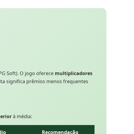
 PG Soft). O jogo oferece
multiplicadores
alta significa prêmios menos frequentes
erior
à média:
dio
Recomendação