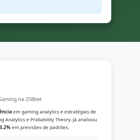
 Gaming na 258bet
ência
em gaming analytics e estratégias de
g Analytics e Probability Theory. Já analisou
73.2%
em previsões de padrões.