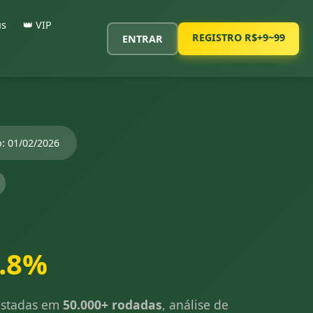
us
👑 VIP
REGISTRO R$+9~99
ENTRAR
o: 01/02/2026
6.8%
testadas em
50.000+ rodadas
, análise de