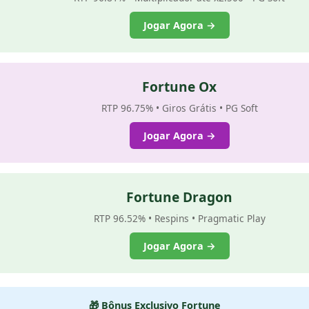
Jogar Agora →
Fortune Ox
RTP 96.75% • Giros Grátis • PG Soft
Jogar Agora →
Fortune Dragon
RTP 96.52% • Respins • Pragmatic Play
Jogar Agora →
🎁 Bônus Exclusivo Fortune