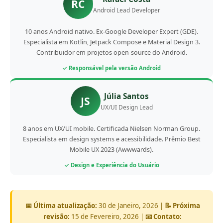
RC
Android Lead Developer
10 anos Android nativo. Ex-Google Developer Expert (GDE).
Especialista em Kotlin, Jetpack Compose e Material Design 3.
Contribuidor em projetos open-source do Android.
✓ Responsável pela versão Android
Júlia Santos
JS
UX/UI Design Lead
8 anos em UX/UI mobile. Certificada Nielsen Norman Group.
Especialista em design systems e acessibilidade. Prêmio Best
Mobile UX 2023 (Awwwards).
✓ Design e Experiência do Usuário
📅 Última atualização:
30 de Janeiro, 2026 |
📝 Próxima
revisão:
15 de Fevereiro, 2026 |
📧 Contato: