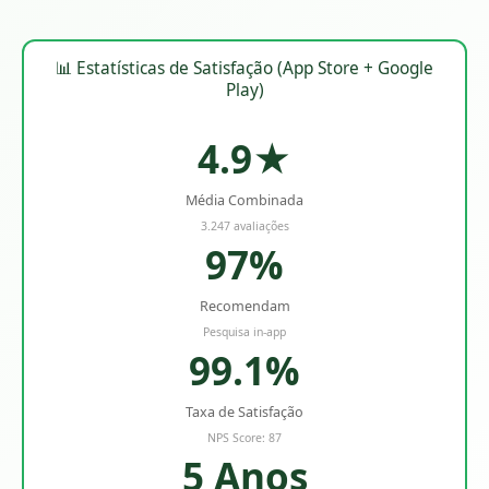
📊 Estatísticas de Satisfação (App Store + Google
Play)
4.9★
Média Combinada
3.247 avaliações
97%
Recomendam
Pesquisa in-app
99.1%
Taxa de Satisfação
NPS Score: 87
5 Anos