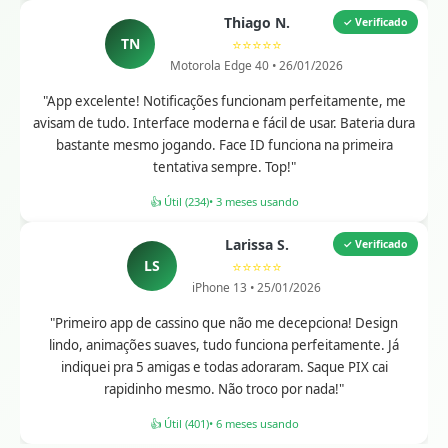
Thiago N.
✓ Verificado
TN
⭐⭐⭐⭐⭐
Motorola Edge 40 • 26/01/2026
"App excelente! Notificações funcionam perfeitamente, me
avisam de tudo. Interface moderna e fácil de usar. Bateria dura
bastante mesmo jogando. Face ID funciona na primeira
tentativa sempre. Top!"
👍 Útil (234)
• 3 meses usando
Larissa S.
✓ Verificado
LS
⭐⭐⭐⭐⭐
iPhone 13 • 25/01/2026
"Primeiro app de cassino que não me decepciona! Design
lindo, animações suaves, tudo funciona perfeitamente. Já
indiquei pra 5 amigas e todas adoraram. Saque PIX cai
rapidinho mesmo. Não troco por nada!"
👍 Útil (401)
• 6 meses usando