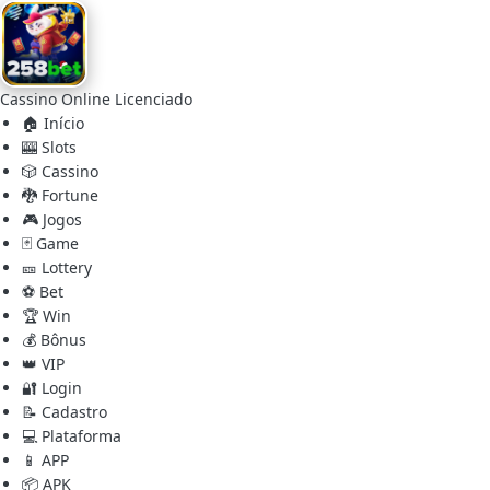
Cassino Online Licenciado
🏠 Início
🎰 Slots
🎲 Cassino
🐉 Fortune
🎮 Jogos
🃏 Game
🎫 Lottery
⚽ Bet
🏆 Win
💰 Bônus
👑 VIP
🔐 Login
📝 Cadastro
💻 Plataforma
📱 APP
📦 APK