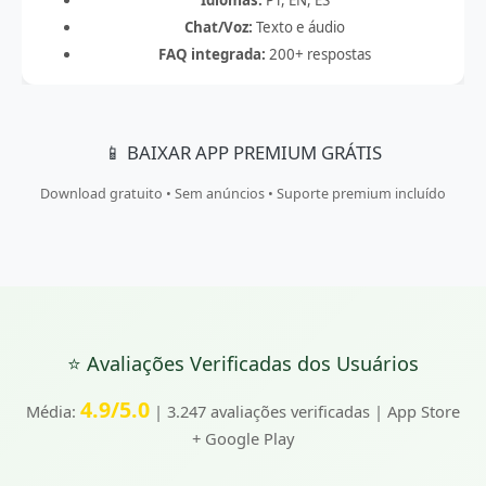
Idiomas:
PT, EN, ES
Chat/Voz:
Texto e áudio
FAQ integrada:
200+ respostas
📱 BAIXAR APP PREMIUM GRÁTIS
Download gratuito • Sem anúncios • Suporte premium incluído
⭐ Avaliações Verificadas dos Usuários
4.9/5.0
Média:
| 3.247 avaliações verificadas | App Store
+ Google Play