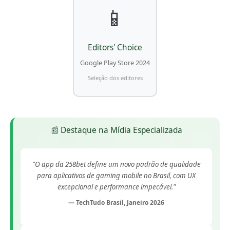
📱
Editors' Choice
Google Play Store 2024
Seleção dos editores
📰 Destaque na Mídia Especializada
"O app da 258bet define um novo padrão de qualidade
para aplicativos de gaming mobile no Brasil, com UX
excepcional e performance impecável."
— TechTudo Brasil, Janeiro 2026