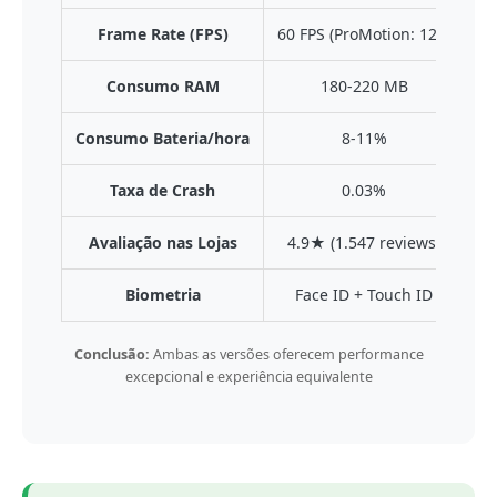
Frame Rate (FPS)
60 FPS (ProMotion: 120)
Consumo RAM
180-220 MB
Consumo Bateria/hora
8-11%
Taxa de Crash
0.03%
Avaliação nas Lojas
4.9★ (1.547 reviews)
Biometria
Face ID + Touch ID
Im
Conclusão:
Ambas as versões oferecem performance
excepcional e experiência equivalente