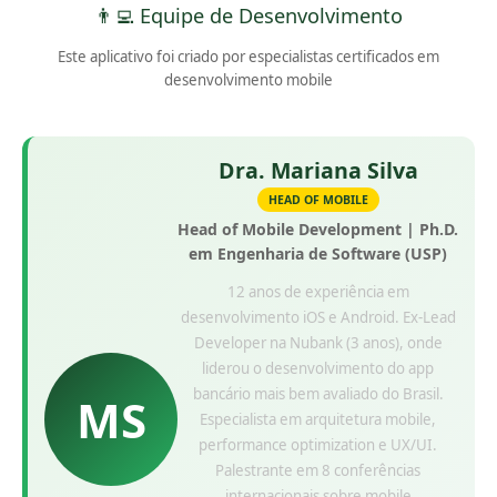
👨‍💻 Equipe de Desenvolvimento
Este aplicativo foi criado por especialistas certificados em
desenvolvimento mobile
Dra. Mariana Silva
HEAD OF MOBILE
Head of Mobile Development | Ph.D.
em Engenharia de Software (USP)
12 anos de experiência em
desenvolvimento iOS e Android. Ex-Lead
Developer na Nubank (3 anos), onde
liderou o desenvolvimento do app
bancário mais bem avaliado do Brasil.
MS
Especialista em arquitetura mobile,
performance optimization e UX/UI.
Palestrante em 8 conferências
internacionais sobre mobile