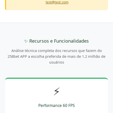
test@test.com
✨ Recursos e Funcionalidades
Análise técnica completa dos recursos que fazem do
258bet APP a escolha preferida de mais de 1.2 milhão de
usuários
⚡
Performance 60 FPS