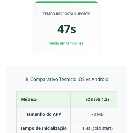
TEMPO RESPOSTA SUPORTE
47s
Média em tempo real
📱 Comparativo Técnico: iOS vs Android
Métrica
iOS (v5.1.3)
Tamanho do APP
78 MB
Tempo de Inicialização
1.4s (cold start)