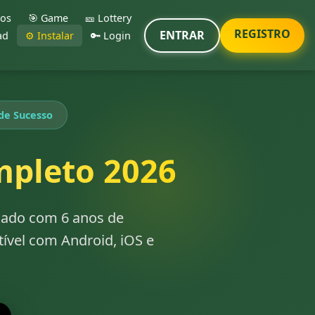
gos
🎯 Game
🎫 Lottery
REGISTRO
ENTRAR
ad
⚙️ Instalar
🔑 Login
de Sucesso
mpleto 2026
icado com 6 anos de
ível com Android, iOS e