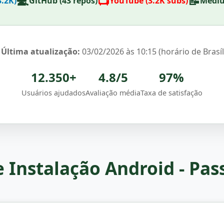
💻
📺
📝
3.2K)
GitHub (43 repos)
YouTube (3.2K subs)
Mediu
️
Última atualização:
03/02/2026 às 10:15 (horário de Brasíl
12.350+
4.8/5
97%
Usuários ajudados
Avaliação média
Taxa de satisfação
e Instalação Android - Pas