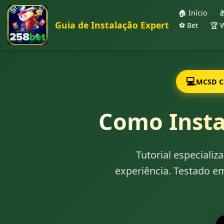
🏠 Início

Guia de Instalação Expert
⚽ Bet
🏆 
💻
MCSD Ce
Como Insta
Tutorial especiali
experiência. Testado e