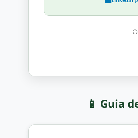
💼
LinkedIn (
⏱
📱 Guia d