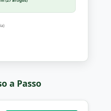
m (27 artigos)
ia)
so a Passo