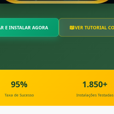
📖
R E INSTALAR AGORA
VER TUTORIAL C
95%
1.850+
Taxa de Sucesso
Instalações Testadas