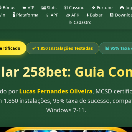
 Bônus
👑 VIP
🎰 Slots
🎲 Cassino
🍀 Fortune
🎮 Jo
Win
🖥️ Plataforma
📱 APP
📥 APK
⬇️ Baixar
💾 Downlo
📝 Cadastro
rtificado
✅ 1.850 Instalações Testadas
📊 95% Taxa 
lar 258bet: Guia Co
zado por
Lucas Fernandes Oliveira
, MCSD certif
m 1.850 instalações, 95% taxa de sucesso, compat
Windows 7-11.