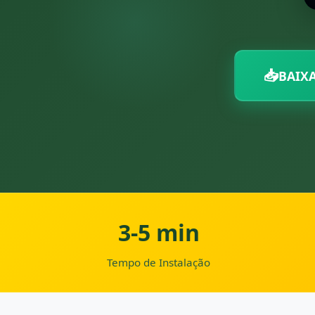
📥
BAIXA
3-5 min
Tempo de Instalação