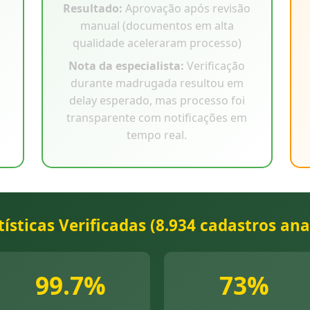
Resultado:
Aprovação após revisão
manual (documentos em alta
qualidade aceleraram processo)
Nota da especialista:
Verificação
durante madrugada resultou em
delay esperado, mas processo foi
transparente com notificações em
tempo real.
tísticas Verificadas (8.934 cadastros ana
99.7%
73%