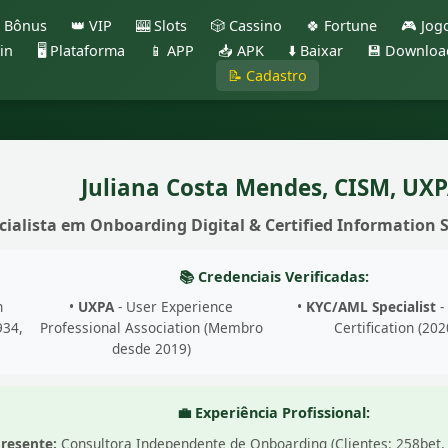
 Bônus
👑 VIP
🎰 Slots
🎲 Cassino
🍀 Fortune
🎮 Jog
in
🖥️ Plataforma
📱 APP
📥 APK
⬇️ Baixar
💾 Downloa
📝 Cadastro
Juliana Costa Mendes, CISM, UX
cialista em Onboarding Digital & Certified Information
📚 Credenciais Verificadas:
n
•
UXPA
- User Experience
•
KYC/AML Specialist
-
934,
Professional Association (Membro
Certification (202
desde 2019)
💼 Experiência Profissional:
resente:
Consultora Independente de Onboarding (Clientes: 258bet, 