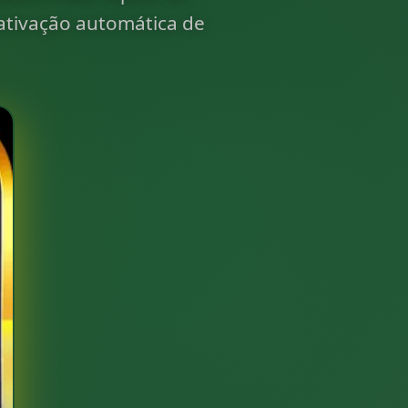
 ativação automática de