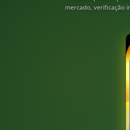
mercado, verificação i