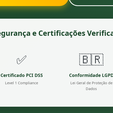
Segurança e Certificações Verific
✅
🇧🇷
Certificado PCI DSS
Conformidade LGP
Level 1 Compliance
Lei Geral de Proteção de
Dados