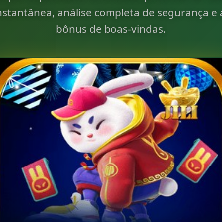
nstantânea, análise completa de segurança e
bônus de boas-vindas.