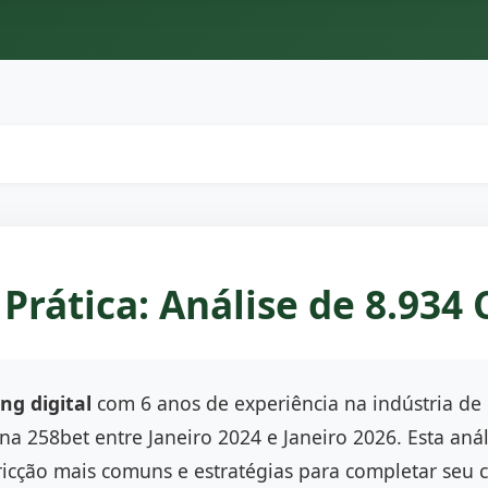
 Prática: Análise de 8.934
ng digital
com 6 anos de experiência na indústria de 
na 258bet entre Janeiro 2024 e Janeiro 2026. Esta anál
 fricção mais comuns e estratégias para completar seu