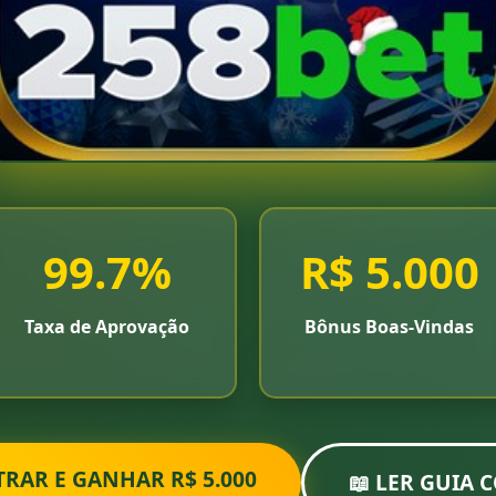
99.7%
R$ 5.000
Taxa de Aprovação
Bônus Boas-Vindas
TRAR E GANHAR R$ 5.000
📖 LER GUIA