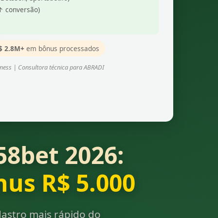
↑ conversão)
$ 2.8M+
em bônus processados
ness | Consultora técnica para ABRADI
58bet 2026:
nus R$ 5.000
adastro mais rápido do