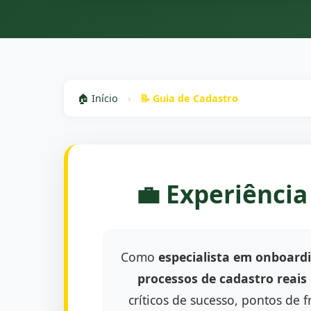
🏠 Início
›
📝 Guia de Cadastro
💼 Experiência
Como
especialista em onboardi
processos de cadastro reais
críticos de sucesso, pontos de