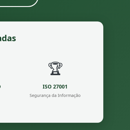
adas
🏆
D
ISO 27001
Segurança da Informação