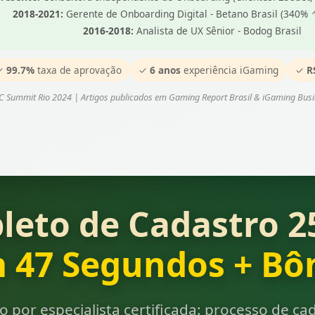
2018-2021:
Gerente de Onboarding Digital - Betano Brasil (340% 
2016-2018:
Analista de UX Sênior - Bodog Brasil
✓
99.7%
taxa de aprovação
✓
6 anos
experiência iGaming
✓
R
C Summit Rio 2024 | Artigos publicados em Gaming Report Brasil & iGaming Busi
eto de Cadastro 2
 47 Segundos + Bô
o por especialista certificada: processo de c