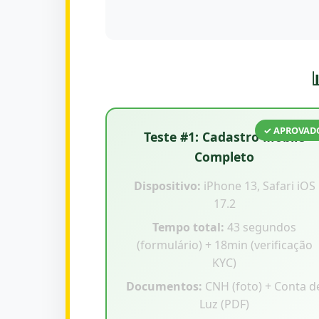
✓ APROVAD
Teste #1: Cadastro Mobile
Completo
Dispositivo:
iPhone 13, Safari iOS
17.2
Tempo total:
43 segundos
(formulário) + 18min (verificação
KYC)
Documentos:
CNH (foto) + Conta d
Luz (PDF)