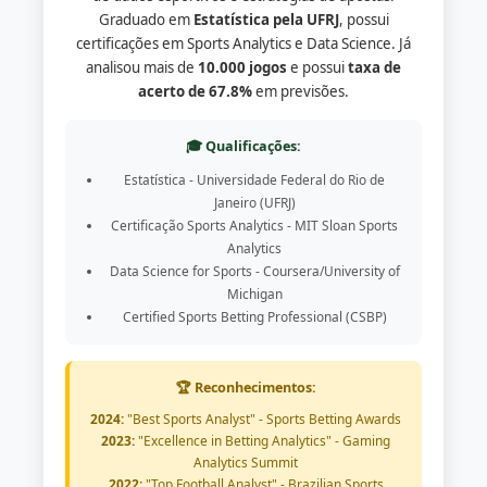
Graduado em
Estatística pela UFRJ
, possui
certificações em Sports Analytics e Data Science. Já
analisou mais de
10.000 jogos
e possui
taxa de
acerto de 67.8%
em previsões.
🎓 Qualificações:
Estatística - Universidade Federal do Rio de
Janeiro (UFRJ)
Certificação Sports Analytics - MIT Sloan Sports
Analytics
Data Science for Sports - Coursera/University of
Michigan
Certified Sports Betting Professional (CSBP)
🏆 Reconhecimentos:
2024:
"Best Sports Analyst" - Sports Betting Awards
2023:
"Excellence in Betting Analytics" - Gaming
Analytics Summit
2022:
"Top Football Analyst" - Brazilian Sports