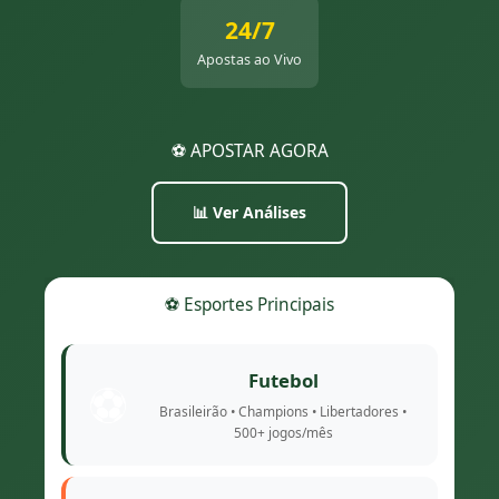
24/7
Apostas ao Vivo
⚽ APOSTAR AGORA
📊 Ver Análises
⚽ Esportes Principais
Futebol
⚽
Brasileirão • Champions • Libertadores •
500+ jogos/mês