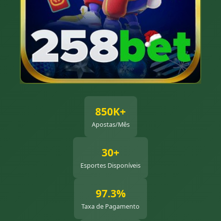
850K+
Apostas/Mês
30+
Esportes Disponíveis
97.3%
Taxa de Pagamento