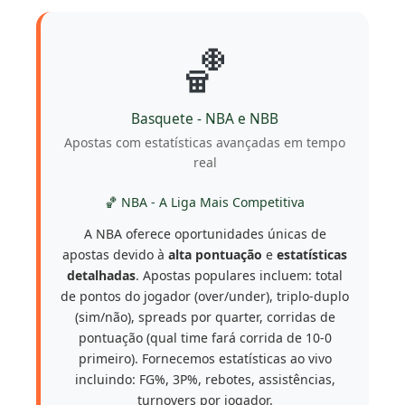
🏀
Basquete - NBA e NBB
Apostas com estatísticas avançadas em tempo
real
🏀 NBA - A Liga Mais Competitiva
A NBA oferece oportunidades únicas de
apostas devido à
alta pontuação
e
estatísticas
detalhadas
. Apostas populares incluem: total
de pontos do jogador (over/under), triplo-duplo
(sim/não), spreads por quarter, corridas de
pontuação (qual time fará corrida de 10-0
primeiro). Fornecemos estatísticas ao vivo
incluindo: FG%, 3P%, rebotes, assistências,
turnovers por jogador.