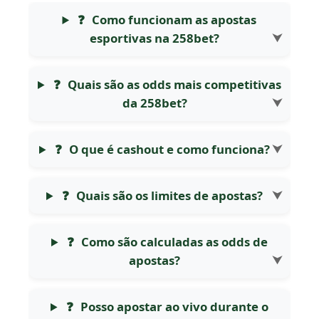
❓
Como funcionam as apostas
esportivas na 258bet?
⮟
❓
Quais são as odds mais competitivas
da 258bet?
⮟
❓
O que é cashout e como funciona?
⮟
❓
Quais são os limites de apostas?
⮟
❓
Como são calculadas as odds de
apostas?
⮟
❓
Posso apostar ao vivo durante o