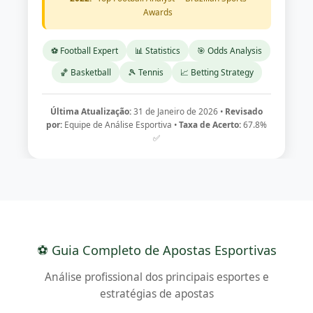
Awards
⚽ Football Expert
📊 Statistics
🎯 Odds Analysis
🏀 Basketball
🎾 Tennis
📈 Betting Strategy
Última Atualização:
31 de Janeiro de 2026 •
Revisado
por:
Equipe de Análise Esportiva •
Taxa de Acerto:
67.8%
✅
⚽ Guia Completo de Apostas Esportivas
Análise profissional dos principais esportes e
estratégias de apostas