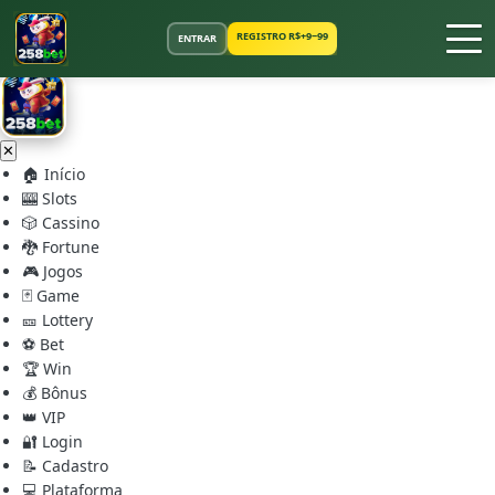
REGISTRO R$+9~99
ENTRAR
✕
🏠 Início
🎰 Slots
🎲 Cassino
🐉 Fortune
🎮 Jogos
🃏 Game
🎫 Lottery
⚽ Bet
🏆 Win
💰 Bônus
👑 VIP
🔐 Login
📝 Cadastro
💻 Plataforma