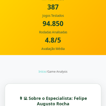
387
Jogos Testados
94.850
Rodadas Analisadas
4.8/5
Avaliação Média
Início
/
Game Analysis
👨‍💻 Sobre o Especialista: Felipe
Augusto Rocha