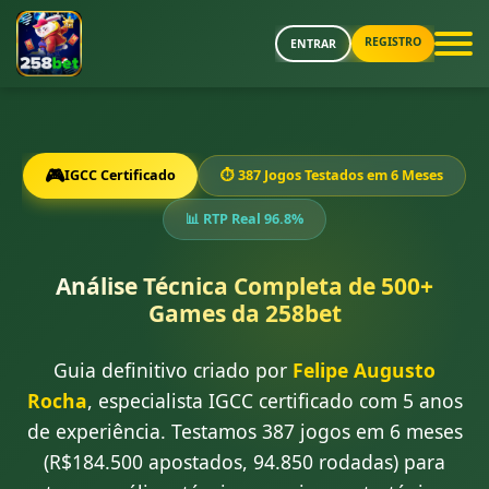
REGISTRO
ENTRAR
🎮
IGCC Certificado
⏱️ 387 Jogos Testados em 6 Meses
📊 RTP Real 96.8%
Análise Técnica Completa de 500+
Games da 258bet
Guia definitivo criado por
Felipe Augusto
Rocha
, especialista IGCC certificado com 5 anos
de experiência. Testamos 387 jogos em 6 meses
(R$184.500 apostados, 94.850 rodadas) para