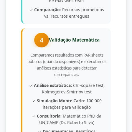
de max wins reais
✓
Comparação:
Recursos prometidos
vs. recursos entregues
4
Validação Matemática
Comparamos resultados com PAR sheets
públicos (quando disponíveis) e executamos
análises estatísticas para detectar
discrepâncias.
✓
Análise estatística:
Chi-square test,
Kolmogorov-Smirnov test
✓
Simulação Monte Carlo:
100.000
iterações para validação
✓
Consultoria:
Matemático PhD da
UNICAMP (Dr. Roberto Silva)
✓
Documentação:
Relatórios