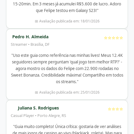
15-20min. Em 3 meses já acumulei R$5.600 de lucro. Adoro
que Felipe testou em Galaxy S23!"
📅 Avaliação publicada em: 18/01/2026
Pedro H. Almeida
⭐⭐⭐⭐⭐
Streamer • Brasília, DF
"Uso este guia como referência nas minhas lives! Meus 12.4K
seguidores sempre perguntam 'qual jogo tem melhor RTP?' -
agora mostro os dados do Felipe com 22.900 rodadas no
Sweet Bonanza. Credibilidade máxima! Compartilho em todos
os streams."
📅 Avaliação publicada em: 25/01/2026
Juliana S. Rodrigues
⭐⭐⭐⭐
Casual Player • Porto Alegre, RS
"Guia muito completo! Única crítica: gostaria de ver análises
de mais jogos de cassino ao vivo (blackjack, roleta). Mas para