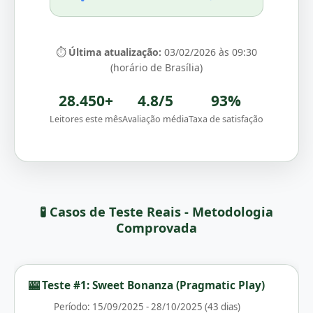
⏱️
Última atualização:
03/02/2026 às 09:30
(horário de Brasília)
28.450+
4.8/5
93%
Leitores este mês
Avaliação média
Taxa de satisfação
🧪 Casos de Teste Reais - Metodologia
Comprovada
🎰 Teste #1: Sweet Bonanza (Pragmatic Play)
Período: 15/09/2025 - 28/10/2025 (43 dias)