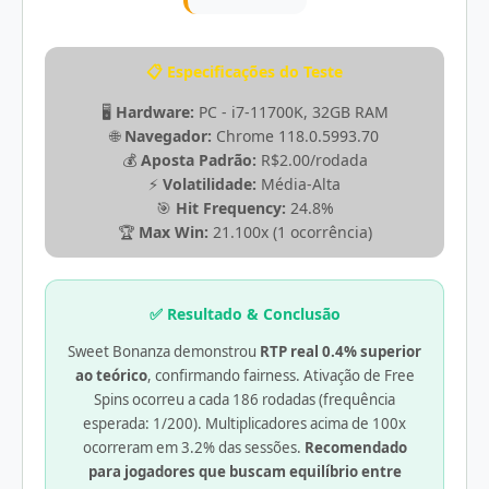
📋 Especificações do Teste
🖥️
Hardware:
PC - i7-11700K, 32GB RAM
🌐
Navegador:
Chrome 118.0.5993.70
💰
Aposta Padrão:
R$2.00/rodada
⚡
Volatilidade:
Média-Alta
🎯
Hit Frequency:
24.8%
🏆
Max Win:
21.100x (1 ocorrência)
✅ Resultado & Conclusão
Sweet Bonanza demonstrou
RTP real 0.4% superior
ao teórico
, confirmando fairness. Ativação de Free
Spins ocorreu a cada 186 rodadas (frequência
esperada: 1/200). Multiplicadores acima de 100x
ocorreram em 3.2% das sessões.
Recomendado
para jogadores que buscam equilíbrio entre