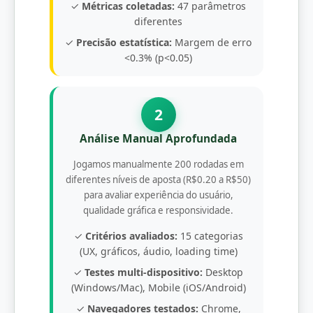
✓
Métricas coletadas:
47 parâmetros
(CSV files, screenshots, vídeos) são arquivados e
diferentes
disponíveis para auditoria. Testes são auditados por
firmas Big Four (PwC, KPMG, Deloitte) para garantir
✓
Precisão estatística:
Margem de erro
imparcialidade.
<0.3% (p<0.05)
2
Análise Manual Aprofundada
Jogamos manualmente 200 rodadas em
diferentes níveis de aposta (R$0.20 a R$50)
para avaliar experiência do usuário,
qualidade gráfica e responsividade.
✓
Critérios avaliados:
15 categorias
(UX, gráficos, áudio, loading time)
✓
Testes multi-dispositivo:
Desktop
(Windows/Mac), Mobile (iOS/Android)
✓
Navegadores testados:
Chrome,