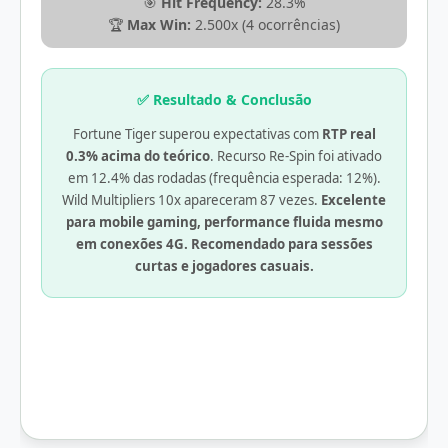
🎯
Hit Frequency:
28.3%
🏆
Max Win:
2.500x (4 ocorrências)
✅ Resultado & Conclusão
Fortune Tiger superou expectativas com
RTP real
0.3% acima do teórico
. Recurso Re-Spin foi ativado
em 12.4% das rodadas (frequência esperada: 12%).
Wild Multipliers 10x apareceram 87 vezes.
Excelente
para mobile gaming, performance fluida mesmo
em conexões 4G. Recomendado para sessões
curtas e jogadores casuais.
📄
Documentação:
Logs mobile (31.150 rodadas), 203
screenshots, 6h12min de gravação de tela. Performance
metrics: avg load time 1.8s, 0 crashes. Auditado por KPMG
Brasil em 28/12/2025.