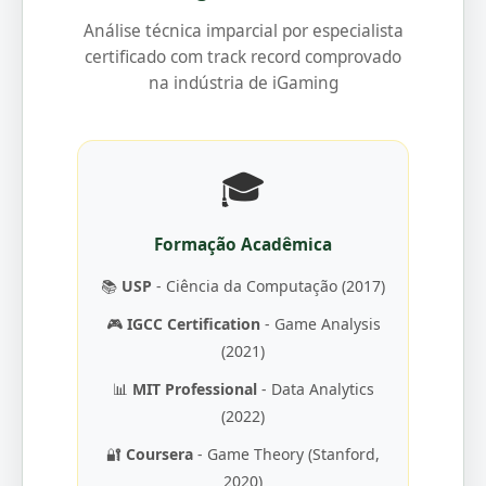
Análise técnica imparcial por especialista
certificado com track record comprovado
na indústria de iGaming
🎓
Formação Acadêmica
📚
USP
- Ciência da Computação (2017)
🎮
IGCC Certification
- Game Analysis
(2021)
📊
MIT Professional
- Data Analytics
(2022)
🔐
Coursera
- Game Theory (Stanford,
2020)