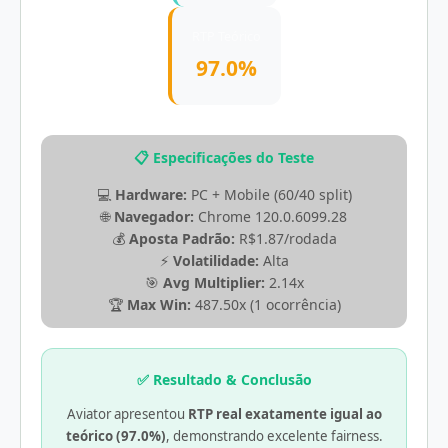
RTP Teórico
97.0%
📋 Especificações do Teste
💻
Hardware:
PC + Mobile (60/40 split)
🌐
Navegador:
Chrome 120.0.6099.28
💰
Aposta Padrão:
R$1.87/rodada
⚡
Volatilidade:
Alta
🎯
Avg Multiplier:
2.14x
🏆
Max Win:
487.50x (1 ocorrência)
✅ Resultado & Conclusão
Aviator apresentou
RTP real exatamente igual ao
teórico (97.0%)
, demonstrando excelente fairness.