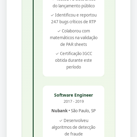
do lançamento público
✓ Identificou e reportou
247 bugs críticos de RTP
✓ Colaborou com
matemáticos na validação
de PAR sheets
✓ Certificação IGCC
obtida durante este
período
Software Engineer
2017 - 2019
Nubank
• São Paulo, SP
✓ Desenvolveu
algoritmos de detecção
de fraude