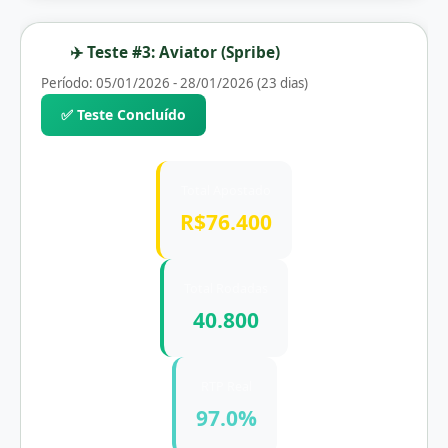
✈️ Teste #3: Aviator (Spribe)
Período: 05/01/2026 - 28/01/2026 (23 dias)
✅ Teste Concluído
Total Apostado
R$76.400
Total Rodadas
40.800
RTP Real
97.0%