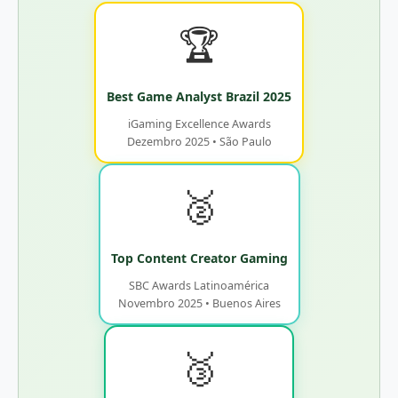
🏆
Best Game Analyst Brazil 2025
iGaming Excellence Awards
Dezembro 2025 • São Paulo
🥈
Top Content Creator Gaming
SBC Awards Latinoamérica
Novembro 2025 • Buenos Aires
🥉